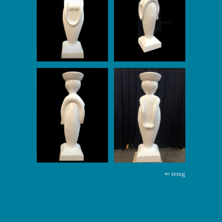
⇐ terug