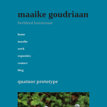
maaike goudriaan
beeldend kunstenaar
home
maaike
werk
exposities
contact
blog
quatuor prototype